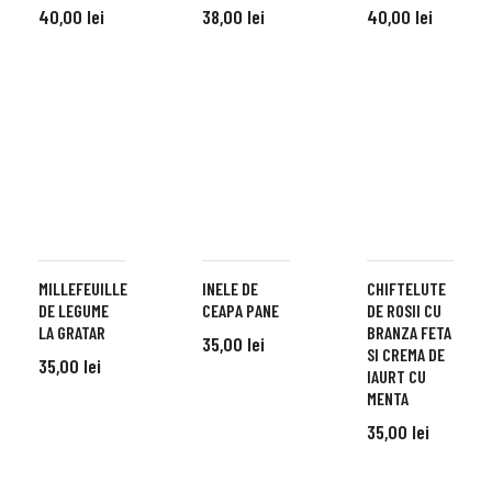
40,00
lei
38,00
lei
40,00
lei
ADD TO CART
ADD TO CART
ADD TO CART
MILLEFEUILLE
INELE DE
CHIFTELUTE
DE LEGUME
CEAPA PANE
DE ROSII CU
LA GRATAR
BRANZA FETA
35,00
lei
SI CREMA DE
35,00
lei
IAURT CU
ADD TO CART
MENTA
ADD TO CART
35,00
lei
ADD TO CART