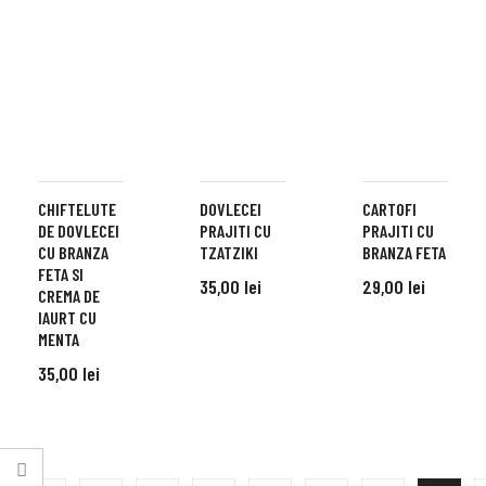
CHIFTELUTE
DOVLECEI
CARTOFI
DE DOVLECEI
PRAJITI CU
PRAJITI CU
CU BRANZA
TZATZIKI
BRANZA FETA
FETA SI
35,00
lei
29,00
lei
CREMA DE
IAURT CU
ADD TO CART
ADD TO CART
MENTA
35,00
lei
ADD TO CART