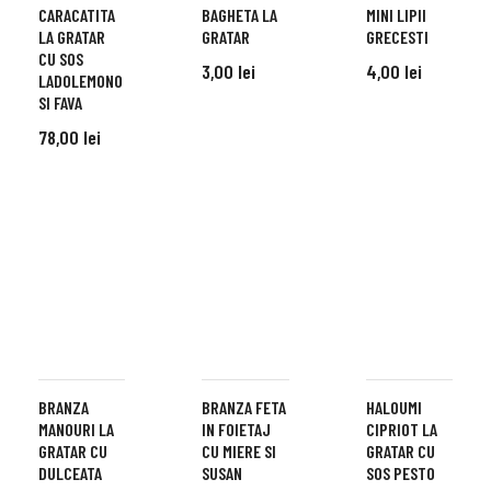
CARACATITA
BAGHETA LA
MINI LIPII
LA GRATAR
GRATAR
GRECESTI
CU SOS
3,00
lei
4,00
lei
LADOLEMONO
SI FAVA
ADD TO CART
ADD TO CART
78,00
lei
ADD TO CART
FILTER
BRANZA
BRANZA FETA
HALOUMI
MANOURI LA
IN FOIETAJ
CIPRIOT LA
GRATAR CU
CU MIERE SI
GRATAR CU
DULCEATA
SUSAN
SOS PESTO